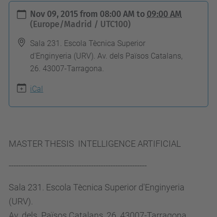
h
Nov 09, 2015
from
08:00 AM
to
09:00 AM
t
(Europe/Madrid / UTC100)
t
Sala 231. Escola Tècnica Superior
p
d'Enginyeria (URV). Av. dels Països Catalans,
s
26. 43007-Tarragona.
:
iCal
/
/
a
r
MASTER THESIS INTELLIGENCE ARTIFICIAL
t
i
---------------------------------------------------------
f
Sala 231. Escola Tècnica Superior d'Enginyeria
i
(URV).
c
Av. dels Països Catalans, 26. 43007-Tarragona.