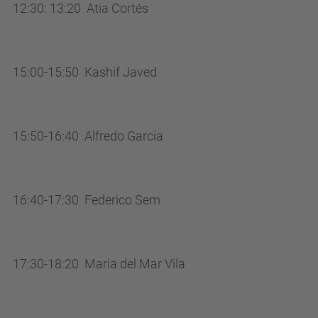
12:30: 13:20 Atia Cortés
p
h
d
15:00-15:50 Kashif Javed
.
u
p
15:50-16:40 Alfredo Garcia
c
.
e
d
16:40-17:30 Federico Sem
u
/
e
17:30-18:20 Maria del Mar Vila
n
/