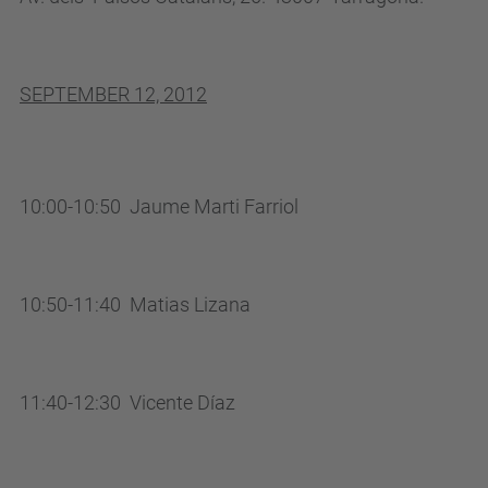
i
a
l
SEPTEMBER 12, 2012
i
n
t
e
10:00-10:50 Jaume Marti Farriol
l
l
i
10:50-11:40 Matias Lizana
g
e
n
11:40-12:30 Vicente Díaz
c
e
.