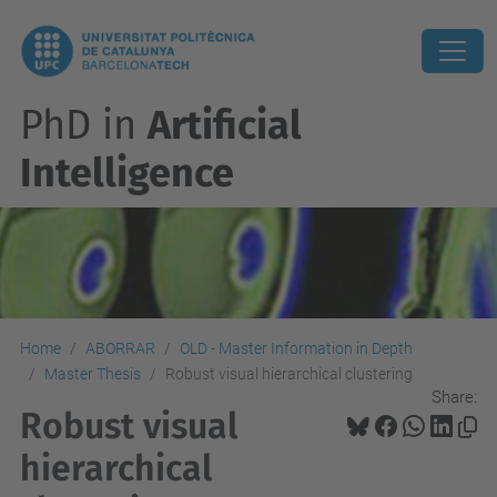
PhD in
Artificial
Intelligence
Home
ABORRAR
OLD - Master Information in Depth
Master Thesis
Robust visual hierarchical clustering
Share:
Robust visual
hierarchical